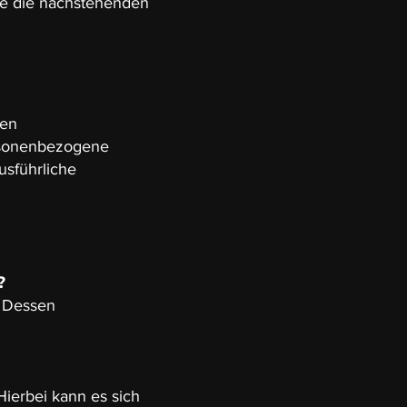
e die nachstehenden
ren
rsonenbezogene
usführliche
?
. Dessen
Hierbei kann es sich