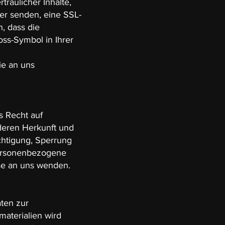
raulicher Inhalte,
ber senden, eine SSL-
, dass die
oss-Symbol in Ihrer
ie an uns
s Recht auf
deren Herkunft und
chtigung, Sperrung
personenbezogene
se an uns wenden.
ten zur
aterialien wird