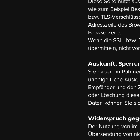
Diese Seite nutzt au
wie zum Beispiel Bes
bzw. TLS-Verschlüsse
Adresszeile des Brows
Browserzeile.
Wenn die SSL- bzw. T
übermitteln, nicht vo
Auskunft, Sperru
Sie haben im Rahmen
unentgeltliche Ausk
Empfänger und den Z
oder Löschung diese
Daten können Sie si
Widerspruch geg
Der Nutzung von im R
Übersendung von nich